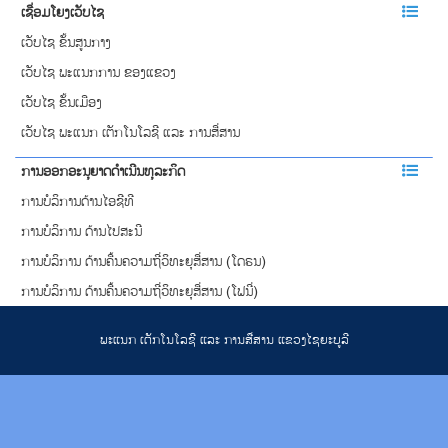
ເຊື່ອມໂຍງເວັບໄຊ
ເວັບໄຊ ຂັ້ນສູນກາງ
ເວັບໄຊ ພະແນກການ ຂອງແຂວງ
ເວັບໄຊ ຂັ້ນເມືອງ
ເວັບໄຊ ພະແນກ ເຕັກໂນໂລຊີ ແລະ ການສື່ສານ
ການອອກອະນຸຍາດດຳເນີນທຸລະກິດ
ການບໍລິການດ້ານໄອຊີທີ
ການບໍລິການ ດ້ານໄປສະນີ
ການບໍລິການ ດ້ານຄື້ນຄວາມຖີ່ວິທະຍຸສື່ສານ (ໂດຣນ)
ການບໍລິການ ດ້ານຄື້ນຄວາມຖີ່ວິທະຍຸສື່ສານ (ໂຟນີ່)
ພະແນກ ເຕັກໂນໂລຊີ ແລະ ການສື່ສານ ແຂວງໄຊຍະບູລີ