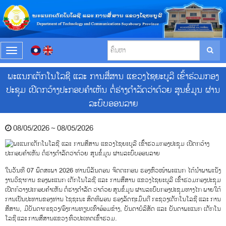
T
o
g
ພະແນກເຕັກໂນໂລຊີ ແລະ ການສື່ສານ ແຂວງໄຊຍະບູລີ ເຂົ້າຮ່ວມກອງ
g
ປະຊຸມ ເປີດກວ້າງປະກອບຄຳເຫັນ ຕໍ່ຮ່າງດຳລັດວ່າດ້ວຍ ສູນຂໍ້ມູນ ຜ່ານ
l
e
ລະບົບອອນລາຍ
n
a
v
08/05/2026 ~ 08/05/2026
i
g
a
t
ໃນວັນທີ 07 ພຶດສະພາ 2026 ທ່ານນິລັນດອນ ຈິດຕະກອນ ຮອງຫົວໜ້າພະແນກ ໄດ້ນໍາພາພະນັງ
i
ງານວິຊາການ ຂອງພະແນກ ເຕັກໂນໂລຊີ ແລະ ການສື່ສານ ແຂວງໄຊຍະບູລີ ເຂົ້າຮ່ວມກອງປະຊຸມ
o
ເປີດກ້ວາງປະກອບຄຳເຫັນ ຕໍ່ຮ່າງດຳລັດ ວ່າດ້ວຍ ສູນຂໍ້ມູນ ຜ່ານລະບົບກອງປະຊຸມທາງໄກ ພາຍໃຕ້
n
ການເປັນປະທານຂອງທ່ານ ໄຊຊະນະ ສິດທິພອນ ຮອງລັດຖະມົນຕີ ກະຊວງເຕັກໂນໂລຊີ ແລະ ການ
ສື່ສານ, ມີບັນດາກະຊວງ/ອົງການທຽບເທົ່າອ້ອມຂ້າງ, ບັນດາບໍລິສັດ ແລະ ບັນດາພະແນກ ເຕັກໂນ
ໂລຊີ ແລະ ການສື່ສານແຂວງ ທົ່ວປະເທດເຂົ້າຮ່ວມ.