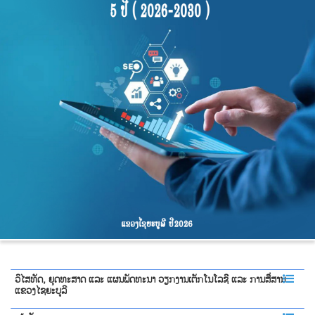
ວິໄສທັດ, ຍຸດທະສາດ ແລະ ແຜນພັດທະນາ ວຽກງານເຕັກໂນໂລຊີ ແລະ ການສື່ສານ
ແຂວງໄຊຍະບູລີ