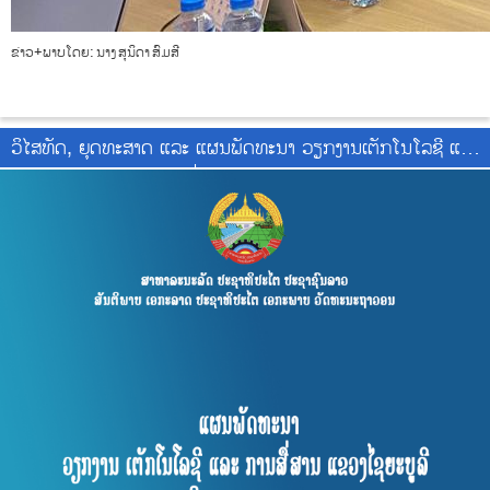
ຂ່າວ+ພາບໂດຍ: ນາງ ສຸນິດາ ສົມສີ
ວິໄສທັດ, ຍຸດທະສາດ ແລະ ແຜນພັດທະນາ ວຽກງານເຕັກໂນໂລຊີ ແລະ
ການສື່ສານ ແຂວງໄຊຍະບູລີ