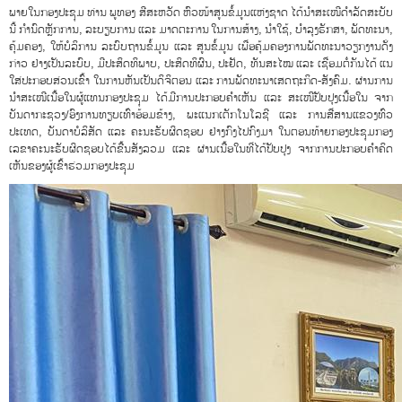
ພາຍໃນກອງປະຊຸມ ທ່ານ ພູທອງ ສີສະຫວັດ ຫົວໜ້າສູນຂໍ້ມູນແຫ່ງຊາດ ໄດ້ນຳສະເໜີດຳລັດສະບັບ
ນີ້ ກຳນົດຫຼັກການ, ລະບຽບການ ແລະ ມາດຕະການ ໃນການສ້າງ, ນໍາໃຊ້, ບຳລຸງຮັກສາ, ພັດທະນາ,
ຄຸ້ມຄອງ, ໃຫ້ບໍລິການ ລະບົບຖານຂໍ້ມູນ ແລະ ສູນຂໍ້ມູນ ເພື່ອຄຸ້ມຄອງການພັດທະນາວຽກງານດັ່ງ
ກ່າວ ຢ່າງເປັນລະບົບ, ມີປະສິດທິພາບ, ປະສິດທິຜົນ, ປະຢັດ, ທັນສະໄໝ ແລະ ເຊື່ອມຕໍ່ກັນໄດ້ ແນ
ໃສ່ປະກອບສ່ວນເຂົ້າ ໃນການຫັນເປັນດິຈິຕອນ ແລະ ການພັດທະນາເສດຖະກິດ-ສັງຄົມ. ຜ່ານການ
ນຳສະເໜີເນື້ອໃນຜູ້ແທນກອງປະຊຸມ ໄດ້ມີການປະກອບຄໍາເຫັນ ແລະ ສະເໜີປັບປຸງເນື້ອໃນ ຈາກ
ບັນດາກະຊວງ/ອົງການທຽບເທົ່າອ້ອມຂ້າງ, ພະແນກເຕັກໂນໂລຊີ ແລະ ການສື່ສານແຂວງທົ່ວ
ປະເທດ, ບັນດາບໍລິສັດ ແລະ ຄະນະຮັບຜິດຊອບ ຢ່າງກົງໄປກົງມາ ໃນຕອນທ້າຍກອງປະຊຸມກອງ
ເລຂາຄະນະຮັບຜິດຊອບໄດ້ຂື້ນສັງລວມ ແລະ ຜ່ານເນື້ອໃນທີ່ໄດ້ປັບປຸງ ຈາກການປະກອບຄໍາຄິດ
ເຫັນຂອງຜູ້ເຂົ້າຮ່ວມກອງປະຊຸມ