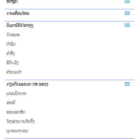
ໜ້າຫຼັກ
ການເຄື່ອນໄຫວ
ບັນດານິຕິກຳຕ່າງໆ
ກົດໝາຍ
ດຳລັດ
ຄຳສັ່ງ
ຂໍ້ຕົກລົງ
ຄຳແນະນຳ
ກ່ຽວກັບພະແນກ ຕສ ແຂວງ
ພາລະບົດບາດ
ໜ້າທີ່
ຂອບເຂດສິດ
ໂຄງຮ່າງການຈັດຕັ້ງ
ບຸກຄະລາກອນ