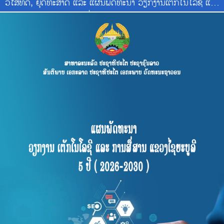
ວິໄສທັດ, ຍຸດທະສາດ ແລະ ແຜນພັດທະນາ ວຽກງານເຕັກໂນໂລຊີ ແລະ
ການສື່ສານ ແຂວງໄຊຍະບູລີ