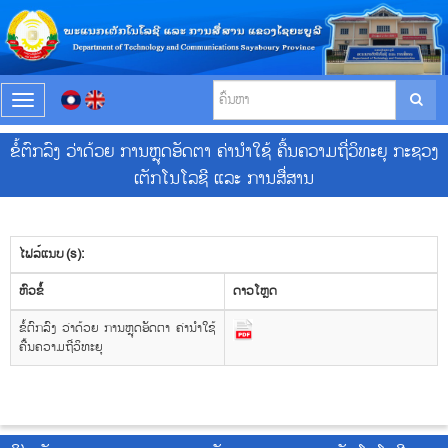
T
o
g
ຂໍ້ຕົກລົງ ວ່າດ້ວຍ ການຫຼຸດອັດຕາ ຄ່ານຳໃຊ້ ຄື້ນຄວາມຖີ່ວິທະຍຸ ກະຊວງ
g
ເຕັກໂນໂລຊີ ແລະ ການສື່ສານ
l
e
n
a
v
ໄຟລ໌ແນບ (s):
i
​ຫົວ​ຂໍ້
g
ດາວ​ໂຫຼດ
a
ຂໍ້ຕົກລົງ ວ່າດ້ວຍ ການຫຼຸດອັດຕາ ຄ່ານຳໃຊ້
t
ຄື້ນຄວາມຖີ່ວິທະຍຸ
i
o
n