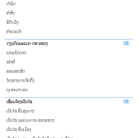
ດຳລັດ
ຄຳສັ່ງ
ຂໍ້ຕົກລົງ
ຄຳແນະນຳ
ກ່ຽວກັບພະແນກ ຕສ ແຂວງ
ພາລະບົດບາດ
ໜ້າທີ່
ຂອບເຂດສິດ
ໂຄງຮ່າງການຈັດຕັ້ງ
ບຸກຄະລາກອນ
ເຊື່ອມໂຍງເວັບໄຊ
ເວັບໄຊ ຂັ້ນສູນກາງ
ເວັບໄຊ ພະແນກການ ຂອງແຂວງ
ເວັບໄຊ ຂັ້ນເມືອງ