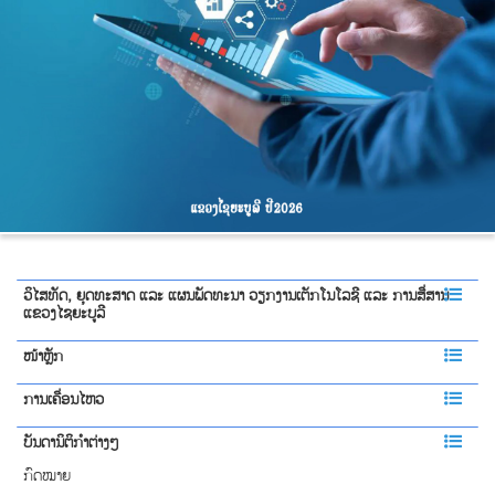
ວິໄສທັດ, ຍຸດທະສາດ ແລະ ແຜນພັດທະນາ ວຽກງານເຕັກໂນໂລຊີ ແລະ ການສື່ສານ
ແຂວງໄຊຍະບູລີ
ໜ້າຫຼັກ
ການເຄື່ອນໄຫວ
ບັນດານິຕິກຳຕ່າງໆ
ກົດໝາຍ